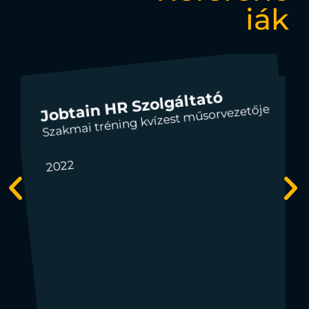
iák
Jobtain HR Szolgáltató
Szakmai tréning kvízest műsorvezetője
2022