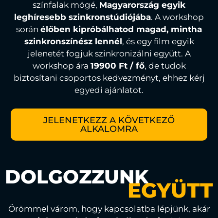
színfalak mögé,
Magyarország egyik
leghíresebb szinkronstúdiójába
. A workshop
során
élőben kipróbálhatod magad, mintha
szinkronszínész lennél
, és egy film egyik
jelenetét fogjuk szinkronizálni együtt. A
workshop ára
19900 Ft / fő
, de tudok
biztosítani csoportos kedvezményt, ehhez
kérj
egyedi ajánlatot
.
JELENETKEZZ A KÖVETKEZŐ
ALKALOMRA
DOLGOZZUNK
EGYÜTT
Örömmel várom, hogy kapcsolatba lépjünk, akár