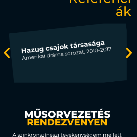
ák
Hazug csajok társasága
Amerikai dráma sorozat, 2010-2017
MŰSORVEZETÉS
RENDEZVÉNYEN
A szinkronszínészi tevékenységem mellett