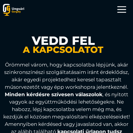
VEDD FEL
A KAPCSOLATOT
Örömmel várom, hogy kapcsolatba lépjünk, akár
szinkronszínészi szolgáltatásaim iránt érdeklődsz,
akár egyedi projektedhez keresel tapasztalt
műsorvezetőt vagy épp workshopra jelentkeznél.
Minden kérdésre szívesen válaszolok
, és nyitott
vagyok az együttműködési lehetőségekre. Ne
habozz, lépj kapcsolatba velem még ma, és
kezdjük el közösen megvalósítani elképzeléseidet!
Amennyiben kérdésed vagy javaslatod van, akkor
az alább található
kapcsolati űrlapon tudsz