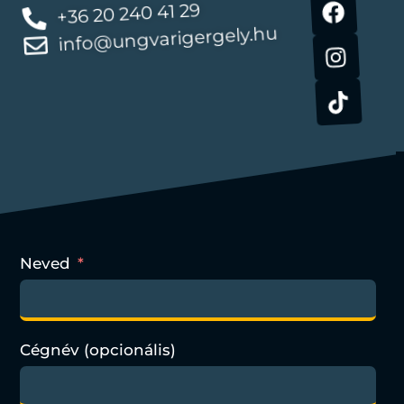
+36 20 240 41 29
info@ungvarigergely.hu
Neved
Cégnév (opcionális)