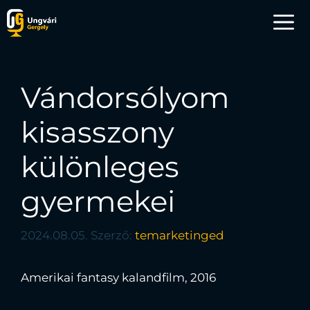
Vándorsólyom
kisasszony
különleges
gyermekei
2024.08.05.
Szerző:
temarketinged
Amerikai fantasy kalandfilm, 2016