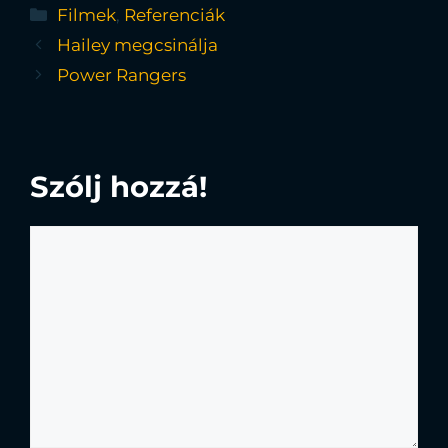
Filmek
,
Referenciák
Hailey megcsinálja
Power Rangers
Szólj hozzá!