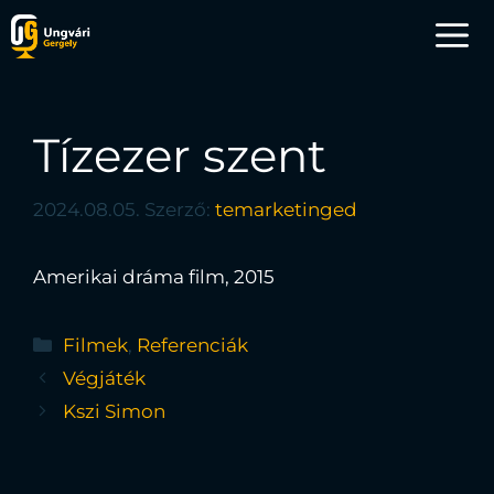
Tízezer szent
2024.08.05.
Szerző:
temarketinged
Amerikai dráma film, 2015
Filmek
,
Referenciák
Végjáték
Kszi Simon